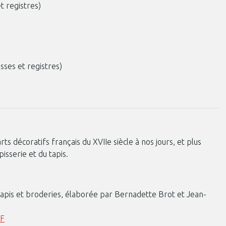
et registres)
asses et registres)
rts décoratifs français du XVIIe siècle à nos jours, et plus
isserie et du tapis.
, tapis et broderies, élaborée par Bernadette Brot et Jean-
DF