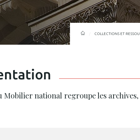
FIL
MOBILIER
COLLECTIONS ET RESSO
NATIONAL
D'ARIANE
entation
 Mobilier national regroupe les archives, 