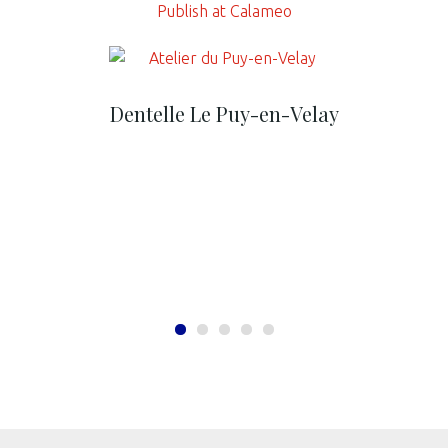
Publish at Calameo
Dentelle Le Puy-en-Velay
1
2
3
4
5