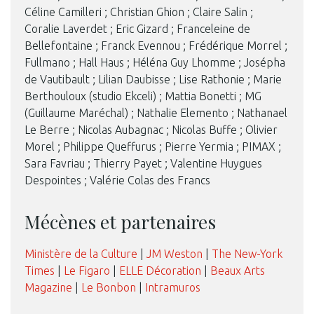
Céline Camilleri ; Christian Ghion ; Claire Salin ;
Coralie Laverdet ; Eric Gizard ; Franceleine de
Bellefontaine ; Franck Evennou ; Frédérique Morrel ;
Fullmano ; Hall Haus ; Héléna Guy Lhomme ; Josépha
de Vautibault ; Lilian Daubisse ; Lise Rathonie ; Marie
Berthouloux (studio Ekceli) ; Mattia Bonetti ; MG
(Guillaume Maréchal) ; Nathalie Elemento ; Nathanael
Le Berre ; Nicolas Aubagnac ; Nicolas Buffe ; Olivier
Morel ; Philippe Queffurus ; Pierre Yermia ; PIMAX ;
Sara Favriau ; Thierry Payet ; Valentine Huygues
Despointes ; Valérie Colas des Francs
Mécènes et partenaires
Ministère de la Culture
|
JM Weston
|
The New-York
Times
|
Le Figaro
|
ELLE Décoration
|
Beaux Arts
Magazine
|
Le Bonbon
|
Intramuros