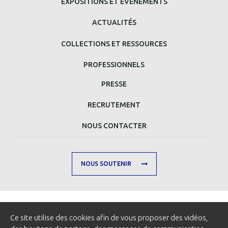
EXPOSITIONS ET ÉVÉNEMENTS
DE
ACTUALITÉS
PAGE
COLLECTIONS ET RESSOURCES
PROFESSIONNELS
MENU
PRESSE
MAIN
RECRUTEMENT
FOOTER
NOUS CONTACTER
SECOND
NOUS SOUTENIR
Pied
Ce site utilise des cookies afin de vous proposer des vidéos,
MENTIONS LÉGALES
CRÉDITS
GESTION DES COOKIES