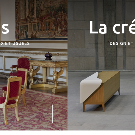
ns
La cr
UX ET USUELS
DESIGN E