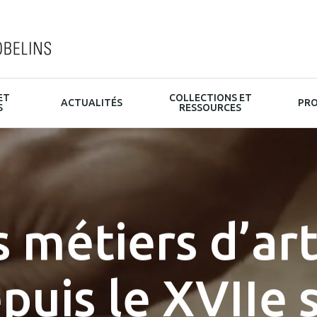
ET
COLLECTIONS ET
ACTUALITÉS
PRO
S
RESSOURCES
 métiers d’art
puis le XVIIe 