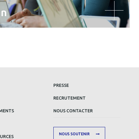
on
MENU
PRESSE
MAIN
RECRUTEMENT
FOOTER
EMENTS
NOUS CONTACTER
SECOND
NOUS SOUTENIR
OURCES