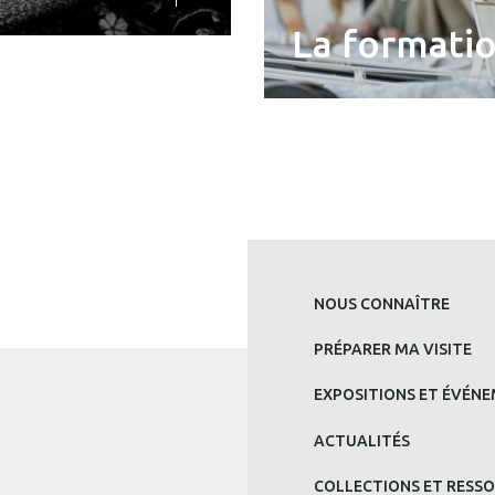
La formati
MENU
NOUS CONNAÎTRE
PRINCIPAL
PRÉPARER MA VISITE
BAS
EXPOSITIONS ET ÉVÉN
DE
ACTUALITÉS
PAGE
COLLECTIONS ET RESS